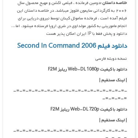
خلاصه داستان :
دومین فرمانده ، فیلمی اکشن و مهیج محصول سال
۲۰۰۶ به کارگردانی سایمون فلووز می‎باشد. در خلاصه داستان این
فیلم آمده است ، فرمانده ساموئل کینان توسط نیروی دریایی برای
انجام ماموریتی به کشور مولداوی در شرق اروپا فرستاده می‎شود. اما…
دانلود و پخش فقط با IP ایران امکان پذیر هست
دانلود فیلم Second In Command 2006
نسخه دوبله فارسی
دانلود با کیفیت Web-DL 1080p ریلیز F2M
|
لینک مستقیم
|
-=-=-=-=-=-=-=-=-=-=-=-=-=-=-=-=-=-=-
=-=-=-=-
دانلود با کیفیت Web-DL 720p ریلیز F2M
|
لینک مستقیم
|
-=-=-=-=-=-=-=-=-=-=-=-=-=-=-=-=-=-=-