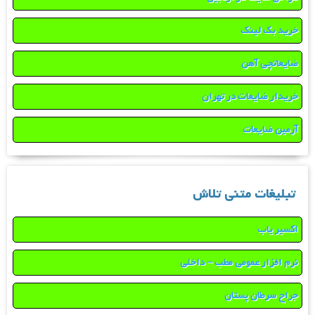
خرید بک لینک
ضایعاتچی آهن
خریدار ضایعات در تهران
آرمین ضایعات
تبلیغات متنی تلاش
اکسیر یاب
نرم افزار عمومی مطب – داخلی
جراح سرطان پستان