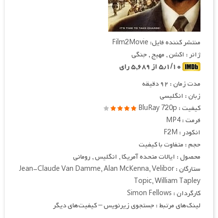
منتشر کننده فایل: Film2Movie
ژانر : اکشن , مهیج , جنگی
۵٫۱/۱۰ از ۵,۶۸۹ رای
مدت زمان : ۹۲ دقیقه
زبان : انگلیسی
کیفیت : BluRay 720p
فرمت : MP4
انکودر : F2M
حجم : متفاوت با کیفیت
محصول : ایالات متحده آمریکا , انگلیس , رومانی
ستارگان : Jean-Claude Van Damme, Alan McKenna, Velibor
Topic, William Tapley
کارگردان : Simon Fellows
لینک‌های مرتبط : جستجوی زیرنویس – کیفیت‌های دیگر