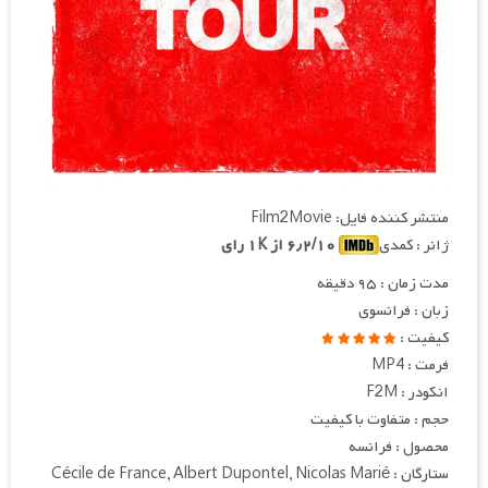
منتشر کننده فایل: Film2Movie
ژانر : کمدی
۶٫۲/۱۰ از ۱K رای
مدت زمان : ۹۵ دقیقه
زبان : فرانسوی
کیفیت :
فرمت : MP4
انکودر : F2M
حجم : متفاوت با کیفیت
محصول : فرانسه
ستارگان : Cécile de France, Albert Dupontel, Nicolas Marié