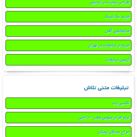
طراحی سایت در اردبیل
خرید بک لینک
ضایعاتچی آهن
خریدار ضایعات در تهران
آرمین ضایعات
تبلیغات متنی تلاش
اکسیر یاب
نرم افزار عمومی مطب – داخلی
جراح سرطان پستان