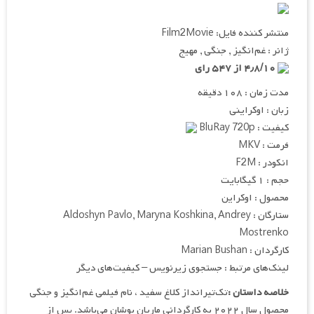
منتشر کننده فایل: Film2Movie
ژانر : غم‌انگیز , جنگی , مهیج
۴٫۸/۱۰ از ۵۴۷ رای
مدت زمان : ۱۰۸ دقیقه
زبان : اوکراینی
کیفیت : BluRay 720p
فرمت : MKV
انکودر : F2M
حجم : ۱ گیگابایت
محصول : اوکراین
ستارگان : Aldoshyn Pavlo, Maryna Koshkina, Andrey
Mostrenko
کارگردان : Marian Bushan
لینک‌های مرتبط : جستجوی زیرنویس – کیفیت‌های دیگر
خلاصه داستان :
تک‌تیرانداز کلاغ سفید ، نام فیلمی غم‌انگیز و جنگی
محصول سال ۲۰۲۲ به کارگردانی ماریان بوشان می‌باشد. پس از