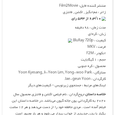
منتشر کننده فایل: Film2Movie
ژانر : غم‌انگیز , اکشن , فانتزی
۶٫۳/۱۰ از ۵۴۳ رای
مدت زمان : ۹۸ دقیقه
زبان : کره‌ای
کیفیت : BluRay 720p
فرمت : MKV
انکودر : F2M
حجم : ۱ گیگابایت
محصول : کره جنوبی
ستارگان : Yoon Kyesang, Ji-Yeon Lim, Yong-woo Park
کارگردان : Jae-geun Yoon
لینک‌های مرتبط : جستجوی زیرنویس – کیفیت‌های دیگر
خلاصه داستان :
روح‌گردان ، نام فیلمی اکشن و فانتزی محصول سال
۲۰۲۰ به کارگردانی یون جائه گیون می‌باشد. در خلاصه داستان این
فیلم آمده است ، مردی حافظه خود را از دست می‌دهد و هر ۱۲ ساعت
یکبار با بدن جدیدی از خواب بیدار می شود و هر بار مجبور است