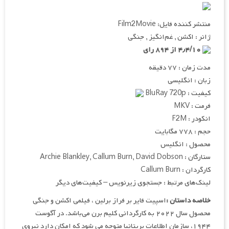
منتشر کننده فایل: Film2Movie
ژانر : اکشن , غم‌انگیز , جنگی
۴٫۴/۱۰ از ۸۹۴ رای
مدت زمان : ۷۷ دقیقه
زبان : انگلیسی
کیفیت : BluRay 720p
فرمت : MKV
انکودر : F2M
حجم : ۷۷۸ مگابایت
محصول : انگلیس
ستارگان : Archie Blankley, Callum Burn, David Dobson
کارگردان : Callum Burn
لینک‌های مرتبط : جستجوی زیرنویس – کیفیت‌های دیگر
خلاصه داستان :
اسپیت فایر بر فراز برلین ، فیلمی اکشن و جنگی
محصول سال ۲۰۲۲ به کارگردانی کلیم برن می‌باشد. در آگوست
۱۹۴۴، سازمان اطلاعات بریتانیا متوجه می شود که امکان دارد نیروی