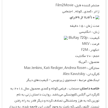
منتشر کننده فایل: Film2Movie
ژانر : کمدی , کوتاه , اجتماعی
۷٫۲/۱۰ از ۳۹ رای
مدت زمان : ۱۵ دقیقه
زبان : انگلیسی
کیفیت : BluRay 720p
فرمت : MKV
انکودر : F2M
حجم : ۷۰ مگابایت
محصول : آمریکا
ستارگان : Max Jenkins, Kati Rediger, Andrea Rosen
کارگردان : Alex Kavutskiy
لینک‌های مرتبط : جستجوی زیرنویس – کیفیت‌های دیگر
خلاصه داستان :
سنجاب ، فیلمی کوتاه و کمدی محصول سال ۲۰۱۸ به
کارگردانی آلِکس کاووتسکی می‌باشد. روایت داستان زنی به نام
نورین که به طرز وحشتناکی تصادف کرده و دیگر قادر به راه رفتن
نیست. اکنون کسی که باعث به وجود آمدن این فاجعه شده، به دیدار