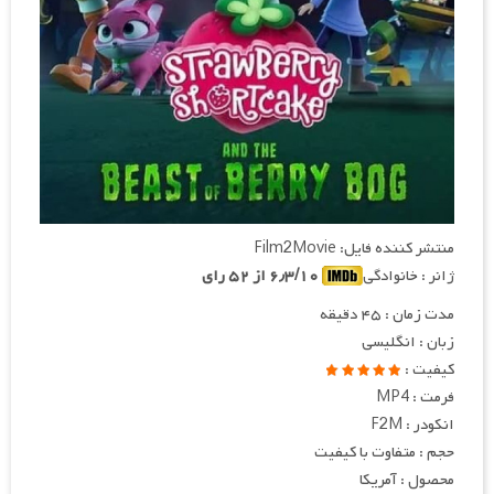
منتشر کننده فایل: Film2Movie
ژانر : خانوادگی
۶٫۳/۱۰ از ۵۲ رای
مدت زمان : ۴۵ دقیقه
زبان : انگلیسی
کیفیت :
فرمت : MP4
انکودر : F2M
حجم : متفاوت با کیفیت
محصول : آمریکا