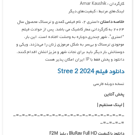
کارگردان : Amar Kaushik
لینک‌های مرتبط : کیفیت‌های دیگر
خلاصه داستان :
استری ۲، نام فیلمی کمدی و ترسناک محصول سال
۲۰۲۴ به کارگردانی عَمار کاشیک می باشد. پس از حوادث فیلم
“استری”، شهر چندری دوباره به وحشت افتاده است. این بار،
موجودی ترسناک و بی‌سر به شکل مرموزی زنان را می‌دزدد. ویکی و
دوستانش بار دیگر باید برای نجات شهر و عزیزانشان اقدام کنند.
دانلود و پخش فقط با IP ایران امکان پذیر هست
دانلود فیلم Stree 2 2024
نسخه دوبله فارسی
پخش آنلاین
| لینک مستقیم
|
-=-=-=-=-=-=-=-=-=-=-=-=-=-=-=-=-=-=-
=-=-=-=-
دانلود با کیفیت BluRay Full HD ریلیز F2M