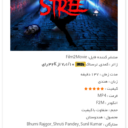
منتشر کننده فایل: Film2Movie
ژانر : کمدی, ترسناک
۷٫۱/۱۰ از ۳۲K رای
مدت زمان : ۱۴۷ دقیقه
زبان : هندی
کیفیت :
فرمت : MP4
انکودر : F2M
حجم : متفاوت با کیفیت
محصول : هندوستان
ستارگان : Bhumi Rajgor, Shruti Pandey, Sunil Kumar