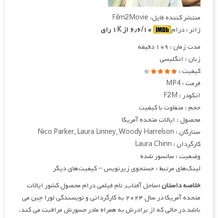
منتشر کننده فایل: Film2Movie
ژانر : درام
۶٫۶/۱۰ از ۱K رای
مدت زمان : ۱۰۹ دقیقه
زبان : انگلیسی
کیفیت :
فرمت : MP4
انکودر : F2M
حجم : متفاوت با کیفیت
محصول : ایالات متحده آمریکا
ستارگان : Nico Parker, Laura Linney, Woody Harrelson
کارگردان : Laura Chinn
وضعیت : سانسور شده
لینک‌های مرتبط : جستجوی زیرنویس – کیفیت‌های دیگر
خلاصه داستان :
ساحل آفتاب, نام فیلمی درام محصول کشور ایالات
متحده آمریکا در سال ۲۰۲۴ به کارگردانی و نویسندگی لورا چین می
باشد.در حالی که از برادرش به همراه مادر جسورش مراقبت می کند،