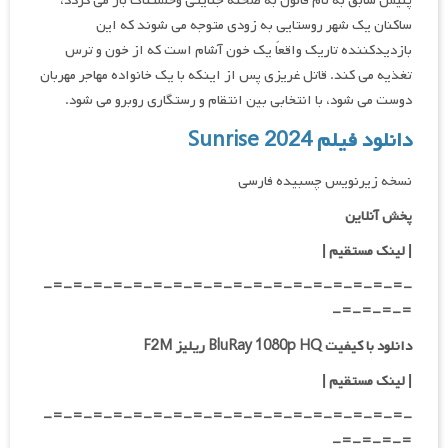
پلیس سابق به نام فالون به صحنه جنایتی وحشتناک باز می گردد،
ساکنان یک شهر روستایی به زودی متوجه می شوند که این
بازدیدکننده تاریک واقعاً یک خون آشام است که از خون و ترس
تغذیه می کند. قاتل غریزی پس از اینکه با یک خانواده مهاجر مهربان
دوست می شود، با انتخابی بین انتقام و رستگاری روبرو می شود.
دانلود فیلم Sunrise 2024
نسخه زیرنویس چسبیده فارسی
پخش آنلاین
| لینک مستقیم
|
-=-=-=-=-=-=-=-=-=-=-=-=-=-=-=-=-=-=-
=-=-=-=-
دانلود با کیفیت BluRay 1080p HQ ریلیز F2M
|
لینک مستقیم
|
-=-=-=-=-=-=-=-=-=-=-=-=-=-=-=-=-=-=-
=-=-=-=-