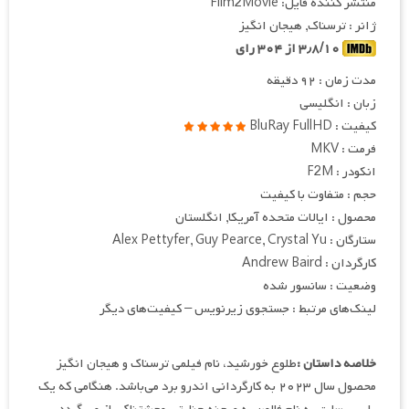
منتشر کننده فایل: Film2Movie
ژانر : ترسناک, هیجان انگیز
۳٫۸/۱۰ از ۳۰۴ رای
مدت زمان : ۹۲ دقیقه
زبان : انگلیسی
کیفیت : BluRay FullHD
فرمت : MKV
انکودر : F2M
حجم : متفاوت با کیفیت
محصول : ایالات متحده آمریکا, انگلستان
ستارگان : Alex Pettyfer, Guy Pearce, Crystal Yu
کارگردان : Andrew Baird
وضعیت : سانسور شده
لینک‌های مرتبط : جستجوی زیرنویس – کیفیت‌های دیگر
خلاصه داستان :
طلوع خورشید، نام فیلمی ترسناک و هیجان انگیز
محصول سال ۲۰۲۳ به کارگردانی اندرو برد می‌باشد. هنگامی که یک