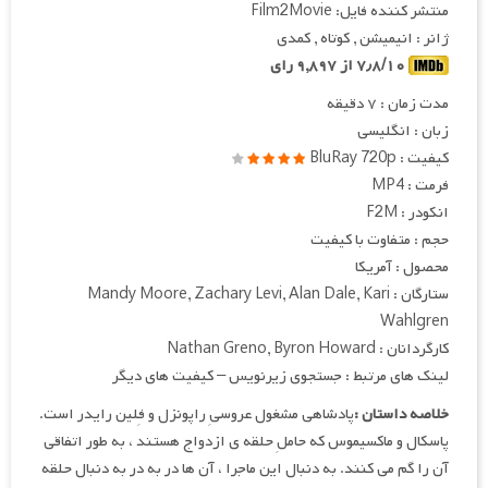
منتشر کننده فایل: Film2Movie
ژانر : انیمیشن , کوتاه , کمدی
۷٫۸/۱۰ از
۹,۸۹۷
رای
مدت زمان : ۷ دقیقه
زبان : انگلیسی
کیفیت : BluRay 720p
فرمت : MP4
انکودر : F2M
حجم : متفاوت با کیفیت
محصول : آمریکا
ستارگان : Mandy Moore, Zachary Levi, Alan Dale, Kari
Wahlgren
کارگردانان : Nathan Greno, Byron Howard
لینک های مرتبط : جستجوی زیرنویس – کیفیت های دیگر
خلاصه داستان :
پادشاهی مشغول عروسیِ راپونزل و فِلین رایدر است.
پاسکال و ماکسیموس که حاملِ حلقه ی ازدواج هستند ، به طور اتفاقی
آن را گم می کنند. به دنبال این ماجرا ، آن ها در به در به دنبال حلقه