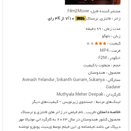
منتشر کننده فایل: Film2Movie
ژانر : فانتزی, ترسناک
۷/۱۰ از ۴K رای
مدت زمان : ۹۹ دقیقه
زبان : تلوگو
کیفیت :
فرمت : MP4
انکودر : F2M
حجم : متفاوت با کیفیت
محصول : هندوستان
ستارگان : Avinash Yelandur, Srikanth Gurram, Sukanya
Gadavir
کارگردان : Muthyala Meher Deepak
لینک‌های مرتبط : جستجوی زیرنویس – کیفیت‌های دیگر
خلاصه داستان :
فریب , نام فیلمی در ژانر های فانتزی و ترسناک
محصول کشور هندوستان در سال ۲۰۲۳ به کارگردانی موتیالا مهر
دیپاک می باشد.فیلمنامه ی این فیلم توسط وینیث پونورو نوشته