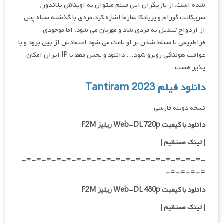
شده است.از بازیگران این فیلم میتوان به اویناش یلاندور ,
سریکانت گورام و پریانکا شارما اشاره کرد.مردی با گذشته سیاه پس
از ازدواج تبدیل به فردی شاد و مهربان می شود. اما موجودی
فراطبیعی با مسلط شدن بر او باعث می شود اعتمادش از بین برود و با
عواقب هولناکی روبرو شود… دانلود و پخش فقط با IP ایران امکان
پذیر هست
دانلود فیلم Tantiram 2023
نسخه دوبله فارسی
دانلود با کیفیت Web-DL 720p ریلیز F2M
|
لینک مستقیم
|
-=-=-=-=-=-=-=-=-=-=-=-=-=-=-=-=-=-=-
=-=-=-=-
دانلود با کیفیت Web-DL 480p ریلیز F2M
|
لینک مستقیم
|