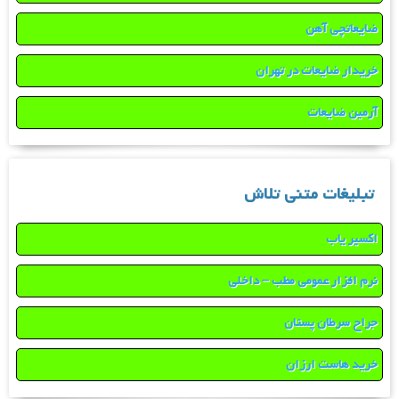
ضایعاتچی آهن
خریدار ضایعات در تهران
آرمین ضایعات
تبلیغات متنی تلاش
اکسیر یاب
نرم افزار عمومی مطب – داخلی
جراح سرطان پستان
خرید هاست ارزان