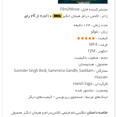
منتشر کننده فایل: Film2Movie
ژانر : اکشن, درام, هیجان انگیز
۶٫۸/۱۰ از ۲K رای
مدت زمان : ۱۲۴ دقیقه
زبان : تلوگو
کیفیت :
فرمت : MP4
انکودر : F2M
حجم : متفاوت با کیفیت
محصول : هندوستان
ستارگان : Surinder Singh Bedi, Sammeta Gandhi, Saddam
Hussain
کارگردان : Harish Sajja
وضعیت : سانسور شده
لینک‌های مرتبط : جستجوی زیرنویس – کیفیت‌های دیگر
خلاصه داستان :
تاکسی,نام فیلمی اکشن,درام و هیجان انگیز محصول