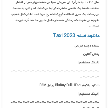
سال ۲۰۲۳ به کارگردانی هریش سجا می باشد.چهار نفر از اقشار
مختلف جامعه یک تاکسی مشترک کرایه می‌کنند، اما وقتی به مقصد
می‌رسند، یک سری اتفاقات گیج‌کننده رخ می‌دهد. اما در کمال تعجب
متوجه می شوند که زندگی همه در داخل کابین به هم گره خورده
است…
دانلود فیلم Taxi 2023
نسخه دوبله فارسی
پخش آنلاین
| لینک مستقیم
|
-=-=-=-=-=-=-=-=-=-=-=-=-=-=-=-=-=-=-
=-=-=-=-
دانلود با کیفیت BluRay Full HD ریلیز F2M
|
لینک مستقیم
|
-=-=-=-=-=-=-=-=-=-=-=-=-=-=-=-=-=-=-