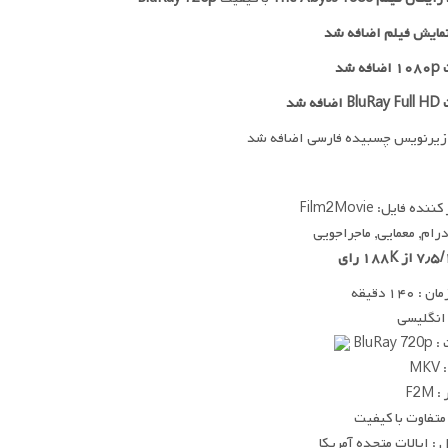
مایش فیلم اضافه شد
ه شد
افه شد
زیرنویس چسبیده فارسی اضافه شد
ده فایل: Film2Movie
 درام, معمایی, ماجراجویی
 ۱۴۰ دقیقه
 انگلیسی
BluRay
MK
F2M
متفاوت با کیفیت
: ایالات متحده آمریکا