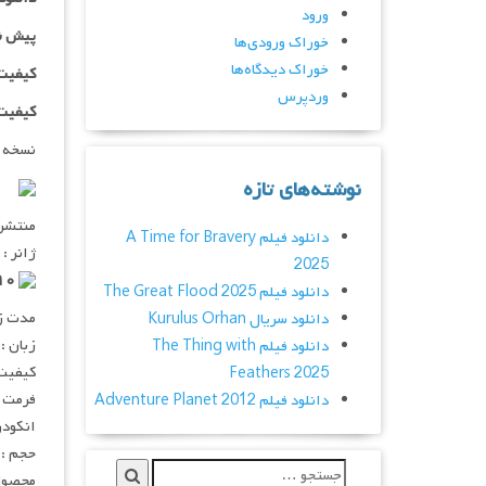
ورود
پیش ن
خوراک ورودی‌ها
خوراک دیدگاه‌ها
کیفیت ۱۰۸۰p اضاف
وردپرس
کیفیت BluRay Full HD اض
نسخه 
نوشته‌های تازه
منتشر کنن
دانلود فیلم A Time for Bravery
ژانر :
2025
۷٫۵/۱۰ از ۱۸۸K رای
دانلود فیلم The Great Flood 2025
مدت زمان :
دانلود سریال Kurulus Orhan
زبان :
دانلود فیلم The Thing with
کیفیت :  720p
Feathers 2025
فرمت : V
دانلود فیلم Adventure Planet 2012
انکودر : 
حجم : 
محصول 