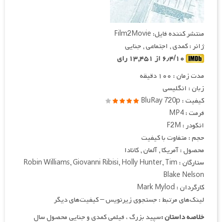
منتشر کننده فایل: Film2Movie
ژانر : کمدی , اجتماعی , جنایی
۶٫۴/۱۰ از ۱۳,۴۵۱ رای
مدت زمان : ۱۰۰ دقیقه
زبان : انگلیسی
کیفیت : BluRay 720p
فرمت : MP4
انکودر : F2M
حجم : متفاوت با کیفیت
محصول : آمریکا , آلمان , کانادا
ستارگان : Robin Williams, Giovanni Ribisi, Holly Hunter, Tim
Blake Nelson
کارگردان : Mark Mylod
لینک‌های مرتبط : جستجوی زیرنویس – کیفیت‌های دیگر
خلاصه داستان :
سپید بزرگ ، فیلمی کمدی و جنایی محصول سال