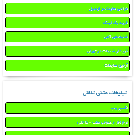
طراحی سایت در اردبیل
خرید بک لینک
ضایعاتچی آهن
خریدار ضایعات در تهران
آرمین ضایعات
تبلیغات متنی تلاش
اکسیر یاب
نرم افزار عمومی مطب – داخلی