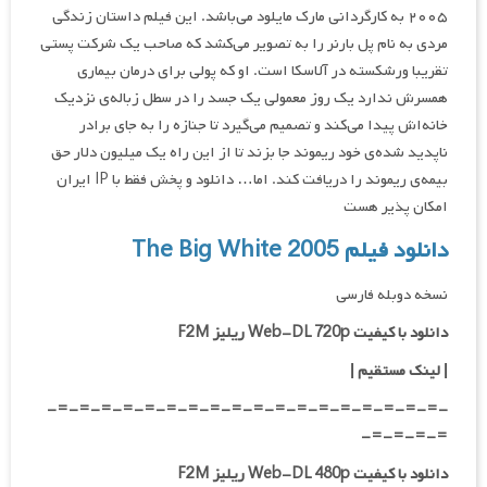
۲۰۰۵ به کارگردانی مارک مایلود می‌باشد. این فیلم داستان زندگی
مردی به نام پل بارنر را به تصویر می‌کشد که صاحب یک شرکت پستی
تقریبا ورشکسته در آلاسکا است. او که پولی برای درمان بیماری
همسرش ندارد یک روز معمولی یک جسد را در سطل زباله‌ی نزدیک
خانه‌اش پیدا می‌کند و تصمیم می‌گیرد تا جنازه را به جای برادر
ناپدید شده‌ی خود ریموند جا بزند تا از این راه یک میلیون دلار حق
بیمه‌ی ریموند را دریافت کند. اما… دانلود و پخش فقط با IP ایران
امکان پذیر هست
دانلود فیلم The Big White 2005
نسخه دوبله فارسی
دانلود با کیفیت Web-DL 720p ریلیز F2M
|
لینک مستقیم
|
-=-=-=-=-=-=-=-=-=-=-=-=-=-=-=-=-=-=-
=-=-=-=-
دانلود با کیفیت Web-DL 480p ریلیز F2M