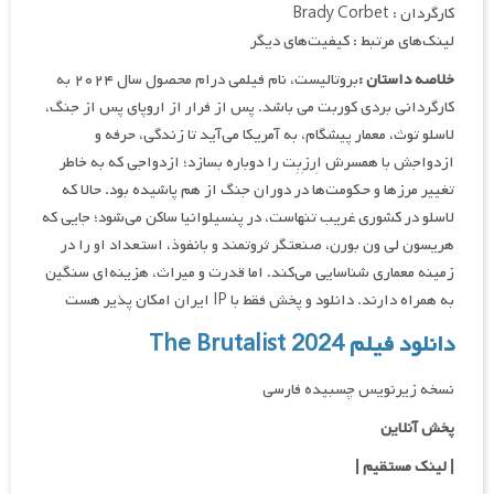
کارگردان : Brady Corbet
لینک‌های مرتبط : کیفیت‌های دیگر
خلاصه داستان :
بروتالیست، نام فیلمی درام محصول سال ۲۰۲۴ به
کارگردانی بردی کوربت می باشد. پس از فرار از اروپای پس از جنگ،
لاسلو توث، معمار پیشگام، به آمریکا می‌آید تا زندگی، حرفه و
ازدواجش با همسرش اِرزِبِت را دوباره بسازد؛ ازدواجی که به خاطر
تغییر مرزها و حکومت‌ها در دوران جنگ از هم پاشیده بود. حالا که
لاسلو در کشوری غریب تنهاست، در پنسیلوانیا ساکن می‌شود؛ جایی که
هریسون لی ون بورن، صنعتگر ثروتمند و بانفوذ، استعداد او را در
زمینه معماری شناسایی می‌کند. اما قدرت و میراث، هزینه‌ای سنگین
به همراه دارند. دانلود و پخش فقط با IP ایران امکان پذیر هست
دانلود فیلم The Brutalist 2024
نسخه زیرنویس چسبیده فارسی
پخش آنلاین
| لینک مستقیم
|