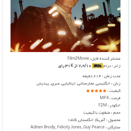
منتشر کننده فایل: Film2Movie
ژانر : درام
۷٫۹/۱۰ از ۳۱K رای
مدت زمان : ۲۱۴ دقیقه
زبان : انگلیسی, مجارستانی, ایتالیایی, عبری, ییدیش
کیفیت :
فرمت : MP4
انکودر : F2M
حجم : متفاوت با کیفیت
محصول : آمریکا, انگلستان, کانادا
ستارگان : Adrien Brody, Felicity Jones, Guy Pearce