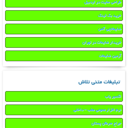
طراحی سایت در اردبیل
خرید بک لینک
ضایعاتچی آهن
خریدار ضایعات در تهران
آرمین ضایعات
تبلیغات متنی تلاش
اکسیر یاب
نرم افزار عمومی مطب – داخلی
جراح سرطان پستان