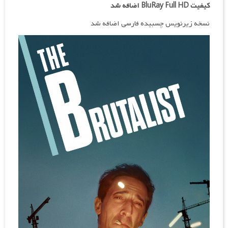
کیفیت BluRay Full HD اضافه شد
نسخه زیرنویس چسبیده فارسی اضافه شد