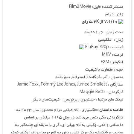
منتشر کننده فایل: Film2Movie
ژانر : درام
۷٫۱/۱۰ از ۵٫۲K رای
مدت زمان : ۱۲۶ دقیقه
زبان : انگلیسی
کیفیت : BluRay 720p
فرمت : MKV
انکودر : F2M
حجم : متفاوت با کیفیت
محصول : آمریکا, کانادا, استرالیا, نیوزیلند
ستارگان : Jamie Foxx, Tommy Lee Jones, Jurnee Smollett
کارگردان : Maggie Betts
لینک‌های مرتبط : جستجوی زیرنویس – کیفیت‌های دیگر
خلاصه داستان :
خاکسپاری ، نام فیلمی درام محصول سال ۲۰۲۳ به
کارگردانی مگی بتس می‌باشد.در سال ۱۹۹۵ میلادی بر اساس
داستانی واقعی، وکیلی به نام ویلی ای. گری با سابقه‌ای چشمگیر به
صاحب ورشکسته یک مرکز کفن و دفن به نام جرمیا جوزف اوکیف کمک