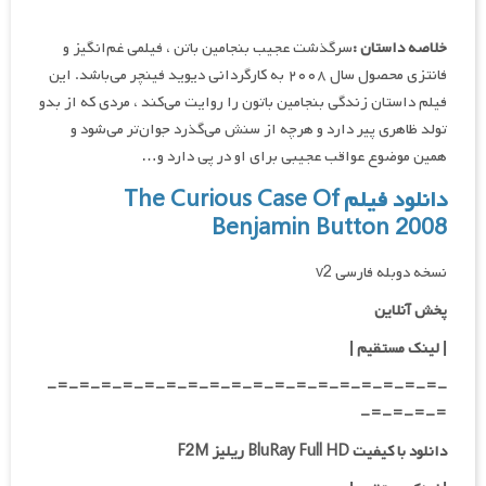
خلاصه داستان :
سرگذشت عجیب بنجامین باتن ، فیلمی غم‌انگیز و
فانتزی محصول سال ۲۰۰۸ به کارگردانی دیوید فینچر می‌باشد. این
فیلم داستان زندگی بنجامین باتون را روایت می‌کند ، مردی که از بدو
تولد ظاهری پیر دارد و هرچه از سنش می‌گذرد جوان‌تر می‌شود و
همین موضوع عواقب عجیبی برای او در پی دارد و…
دانلود فیلم
The Curious Case Of
Benjamin Button 2008
نسخه دوبله فارسی v2
پخش آنلاین
| لینک مستقیم
|
-=-=-=-=-=-=-=-=-=-=-=-=-=-=-=-=-=-=-
=-=-=-=-
دانلود با کیفیت BluRay Full HD ریلیز F2M