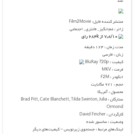
شد
منتشر کننده فایل: Film2Movie
ژانر : غم‌انگیز , فانتزی , اجتماعی
۷٫۸/۱۰ از ۶۸۴k رای
مدت زمان : ۱۲۴ دقیقه
زبان : فارسی
کیفیت : BluRay 720p
فرمت : MKV
انکودر : F2M
حجم : ۹۷۱ مگابایت
محصول : آمریکا
ستارگان : Brad Pitt, Cate Blanchett, Tilda Swinton, Julia
Ormond
کارگردان : David Fincher
وضعیت : سانسور شده
لینک‌های مرتبط : جستجوی زیرنویس – کیفیت‌های دیگر