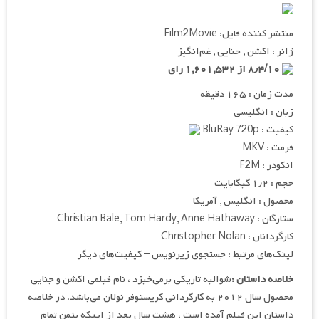
منتشر کننده فایل: Film2Movie
ژانر : اکشن , جنایی , غم‌انگیز
۸٫۴/۱۰ از ۱,۶۰۱,۵۳۲ رای
مدت زمان : ۱۶۵ دقیقه
زبان : انگلیسی
کیفیت : BluRay 720p
فرمت : MKV
انکودر : F2M
حجم : ۱٫۲ گیگابایت
محصول : انگلیس , آمریکا
ستارگان : Christian Bale, Tom Hardy, Anne Hathaway
کارگردانان : Christopher Nolan
لینک‌های مرتبط : جستجوی زیرنویس – کیفیت‌های دیگر
خلاصه داستان :
شوالیه تاریکی برمی‌خیزد ، نام فیلمی اکشن و جنایی
محصول سال ۲۰۱۲ به کارگردانی کریستوفر نولان می‌باشد. در خلاصه
داستان این فیلم آمده است ، هشت سال بعد از اینکه بتمن تمام