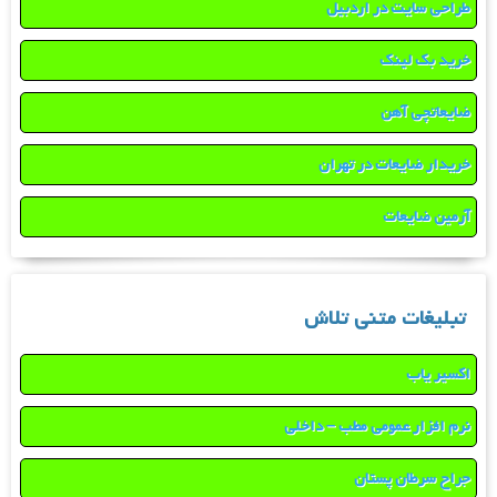
طراحی سایت در اردبیل
خرید بک لینک
ضایعاتچی آهن
خریدار ضایعات در تهران
آرمین ضایعات
تبلیغات متنی تلاش
اکسیر یاب
نرم افزار عمومی مطب – داخلی
جراح سرطان پستان