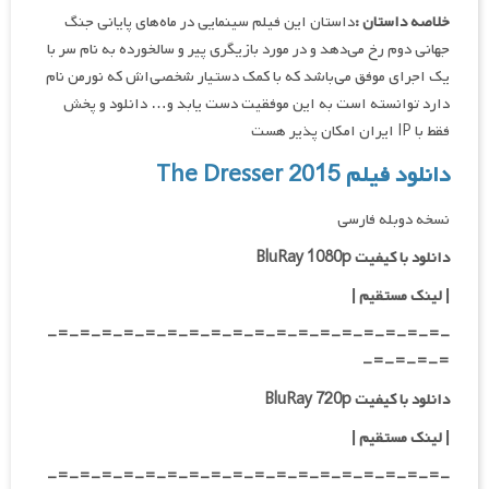
خلاصه داستان :
داستان این فیلم سینمایی در ماه‌های پایانی جنگ
جهانی دوم رخ می‌دهد و در مورد بازیگری پیر و سالخورده به نام سر با
یک اجرای موفق می‌باشد که با کمک دستیار شخصی‌اش که نورمن نام
دارد توانسته است به این موفقیت دست یابد و… دانلود و پخش
فقط با IP ایران امکان پذیر هست
دانلود فیلم The Dresser 2015
نسخه دوبله فارسی
دانلود با کیفیت BluRay 1080p
|
لینک مستقیم |
-=-=-=-=-=-=-=-=-=-=-=-=-=-=-=-=-=-=-
=-=-=-=-
دانلود با کیفیت BluRay 720p
| لینک مستقیم |
-=-=-=-=-=-=-=-=-=-=-=-=-=-=-=-=-=-=-