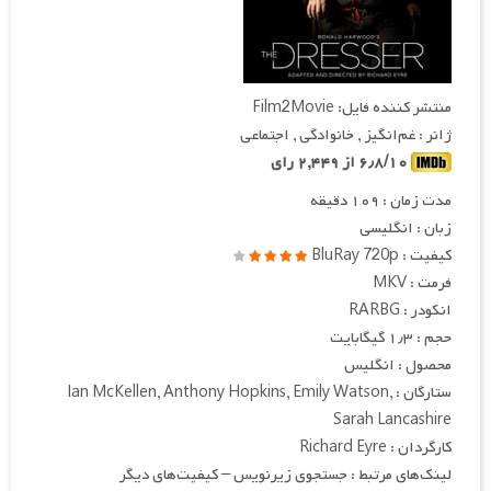
منتشر کننده فایل: Film2Movie
ژانر : غم‌انگیز , خانوادگی , اجتماعی
۶٫۸/۱۰ از ۲,۴۴۹ رای
مدت زمان : ۱۰۹ دقیقه
زبان : انگلیسی
کیفیت : BluRay 720p
فرمت : MKV
انکودر : RARBG
حجم : ۱٫۳ گیگابایت
محصول : انگلیس
ستارگان : Ian McKellen, Anthony Hopkins, Emily Watson,
Sarah Lancashire
کارگردان : Richard Eyre
لینک‌های مرتبط : جستجوی زیرنویس – کیفیت‌های دیگر