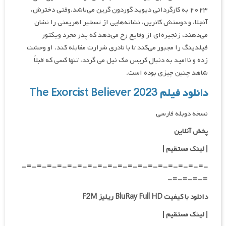
۲۰۲۳ به کارگردانی دیوید گوردون گرین می‌باشد.وقتی دخترش،
آنجلا، و دوستش کاترین، نشانه‌هایی از تسخیر اهریمنی را نشان
می‌دهند، زنجیره‌ای از وقایع رخ می‌دهد که پدر مجرد ویکتور
فیلدینگ را مجبور می‌کند تا با نادری شرارت مقابله کند. او وحشت
زده و ناامید به دنبال کریس مک نیل می گردد، تنها کسی که قبلاً
شاهد چنین چیزی بوده است.
دانلود فیلم The Exorcist Believer 2023
نسخه دوبله فارسی
پخش آنلاین
| لینک مستقیم
|
-=-=-=-=-=-=-=-=-=-=-=-=-=-=-=-=-=-=-
=-=-=-=-
دانلود با کیفیت BluRay Full HD ریلیز F2M
|
لینک مستقیم
|