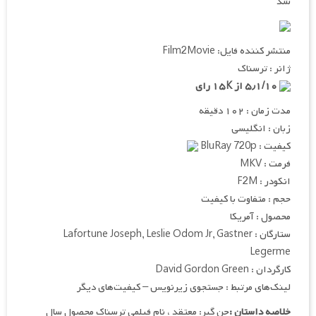
شد
منتشر کننده فایل: Film2Movie
ژانر : ترسناک
۵٫۱/۱۰ از ۱۵K رای
مدت زمان : ۱۰۲ دقیقه
زبان : انگلیسی
کیفیت : BluRay 720p
فرمت : MKV
انکودر : F2M
حجم : متفاوت با کیفیت
محصول : آمریکا
ستارگان : Lafortune Joseph, Leslie Odom Jr, Gastner
Legerme
کارگردان : David Gordon Green
لینک‌های مرتبط : جستجوی زیرنویس – کیفیت‌های دیگر
خلاصه داستان :
جن گیر: معتقد ، نام فیلمی ترسناک محصول سال