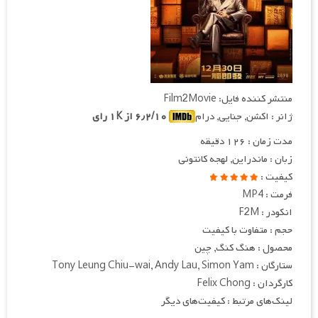
منتشر کننده فایل: Film2Movie
ژانر : اکشن, جنایی, درام
۶٫۲/۱۰ از ۱K رای
مدت زمان : ۱۲۶ دقیقه
زبان : ماندراین, لهجه کانتونی
کیفیت :
فرمت : MP4
انکودر : F2M
حجم : متفاوت با کیفیت
محصول : هنگ کنگ, چین
ستارگان : Tony Leung Chiu-wai, Andy Lau, Simon Yam
کارگردان : Felix Chong
لینک‌های مرتبط : کیفیت‌های دیگر