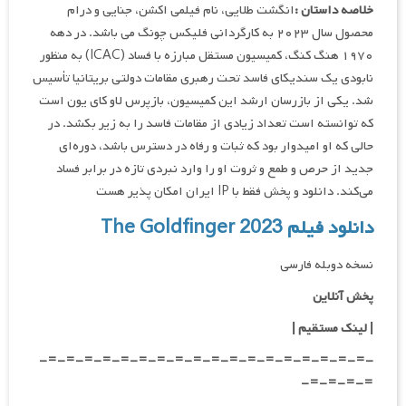
خلاصه داستان :
انگشت طلایی، نام فیلمی اکشن، جنایی و درام
محصول سال ۲۰۲۳ به کارگردانی فلیکس چونگ می باشد. در دهه
۱۹۷۰ هنگ کنگ، کمیسیون مستقل مبارزه با فساد (ICAC) به منظور
نابودی یک سندیکای فاسد تحت رهبری مقامات دولتی بریتانیا تأسیس
شد. یکی از بازرسان ارشد این کمیسیون، بازپرس لاو کای یون است
که توانسته است تعداد زیادی از مقامات فاسد را به زیر بکشد. در
حالی که او امیدوار بود که ثبات و رفاه در دسترس باشد، دوره‌ای
جدید از حرص و طمع و ثروت او را وارد نبردی تازه در برابر فساد
می‌کند. دانلود و پخش فقط با IP ایران امکان پذیر هست
دانلود فیلم The Goldfinger 2023
نسخه دوبله فارسی
پخش آنلاین
| لینک مستقیم
|
-=-=-=-=-=-=-=-=-=-=-=-=-=-=-=-=-=-=-
=-=-=-=-