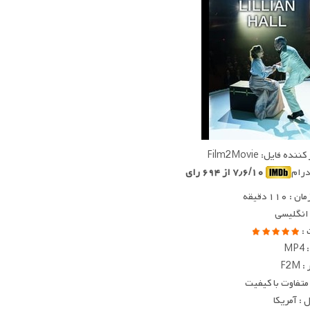
ده فایل: Film2Movie
 درام
۷٫۶/۱۰ از ۶۹۴ رای
 ۱۱۰ دقیقه
 انگلیسی
 :
MP
F2M
متفاوت با کیفیت
: آمریکا