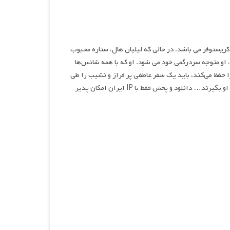
محصول سال ۲۰۲۴ به کارگردانی مایکل کریستوفر می باشد. در حالی که لیلیان هال، ستاره محبوب
او متوجه سردرگمی خود می شود. او که با همه شانس‌ها
 حفظ می‌کند، باید یک سفر عاطفی پر فراز و نشیب را طی
کند – مردم و رویدادها توطئه می کنند تا توانایی او را برای انجام کاری که دوست دارد از او بگیرند… دانلود و پخش فقط با IP ایران امکان پذیر