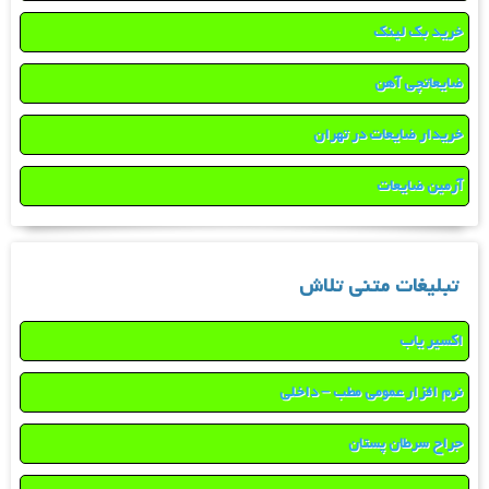
خرید بک لینک
ضایعاتچی آهن
خریدار ضایعات در تهران
آرمین ضایعات
تبلیغات متنی تلاش
اکسیر یاب
نرم افزار عمومی مطب – داخلی
جراح سرطان پستان