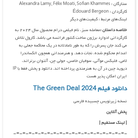
ستارگان : Alexandra Lamy, Félix Moati, Sofian Khammes
کارگردان : Édouard Bergeon
لینک‌های مرتبط : کیفیت‌های دیگر
خلاصه داستان :
معامله سبز، نام فیلمی درام محصول سال ۲۰۲۴ به
کارگردانی ادوارد برژون ساخت کشور فرانسه می باشد. کارول تلاش
می‌ کند جان پسرش را که به طور ناعادلانه در یک محاکمه جعلی به
اعدام محکوم شده، نجات دهد. و هنرمندانی همچون الکساندرا
لامی، فلیکس موآتی، سوفیان خامس، جولی چن، آنتوان برتراند،
دیوید چین در آن به هنرمندی پرداخته اند. دانلود و پخش فقط با IP
ایران امکان پذیر هست
دانلود فیلم The Green Deal 2024
نسخه زیرنویس چسبیده فارسی
پخش آنلاین
| لینک مستقیم
|
-=-=-=-=-=-=-=-=-=-=-=-=-=-=-=-=-=-=-