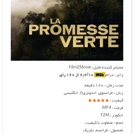
منتشر کننده فایل: Film2Movie
ژانر : درام
۶٫۲/۱۰ از ۱۶۰ رای
مدت زمان : ۱۲۰ دقیقه
زبان : فرانسوی, اندونزیn, انگلیسی
کیفیت :
فرمت : MP4
انکودر : F2M
حجم : متفاوت با کیفیت
محصول : فرانسه, بلژیک