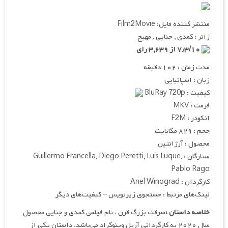
منتشر کننده فایل: Film2Movie
ژانر : کمدی , جنایی , مهیج
۷٫۳/۱۰ از ۳,۶۳۹ رای
مدت زمان : ۱۰۲ دقیقه
زبان : اسپانیایی
کیفیت : BluRay 720p
فرمت : MKV
انکودر : F2M
حجم : ۸۲۹ مگابایت
محصول : آرژانتین
ستارگان : Guillermo Francella, Diego Peretti, Luis Luque,
Pablo Rago
کارگردان : Ariel Winograd
لینک‌های مرتبط : جستجوی زیرنویس – کیفیت‌های دیگر
خلاصه داستان :
سرقت بزرگ قرن ، نام فیلمی کمدی و جنایی محصول
سال ۲۰۲۰ به کارگردانی آریل وینوگراد می‌باشد. داستان یکی از