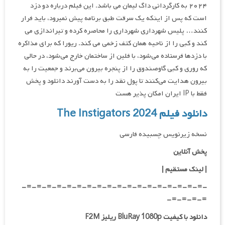
۲۰۲۴ به کارگردانی داگ لیمان می باشد. این فیلم درباره دو دزد
است که پس از اینکه یک سرقت طبق برنامه پیش نمیرود، باید فرار
کنند… پلیس شهرداری شهرداری را محاصره کرده و تیراندازی می
کند و کبی را از ناحیه همان کتف زخمی می کند. ریورا که برای مذاکره
با دزدها فرستاده می‌شود، با فلین از ساختمان خارج می‌شود، در حالی
که روری و کبی گاوصندوق را از پنجره بیرون می‌برند و جمعیت را به
بیرون هدایت می‌کنند تا پول نقد را به دست آورند دانلود و پخش
فقط با IP ایران امکان پذیر هست
دانلود فیلم The Instigators 2024
نسخه زیرنویس چسبیده فارسی
پخش آنلاین
| لینک مستقیم
|
-=-=-=-=-=-=-=-=-=-=-=-=-=-=-=-=-=-=-
=-=-=-=-
دانلود با کیفیت BluRay 1080p ریلیز F2M