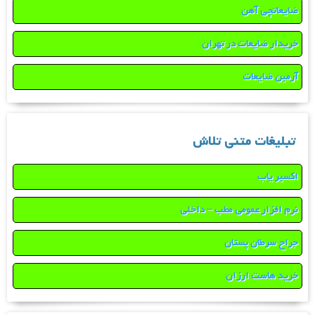
ضایعاتچی آهن
خریدار ضایعات در تهران
آرمین ضایعات
تبلیغات متنی تلاش
اکسیر یاب
نرم افزار عمومی مطب – داخلی
جراح سرطان پستان
خرید هاست ارزان