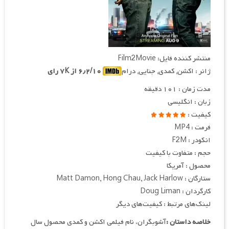
منتشر کننده فایل: Film2Movie
ژانر : اکشن, کمدی, جنایی, درام
۶٫۲/۱۰ از ۷K رای
مدت زمان : ۱۰۱ دقیقه
زبان : انگلیسی
کیفیت :
فرمت : MP4
انکودر : F2M
حجم : متفاوت با کیفیت
محصول : آمریکا
ستارگان : Matt Damon, Hong Chau, Jack Harlow
کارگردان : Doug Liman
لینک‌های مرتبط : کیفیت‌های دیگر
خلاصه داستان :
آشوبگران، نام فیلمی اکشن و کمدی محصول سال