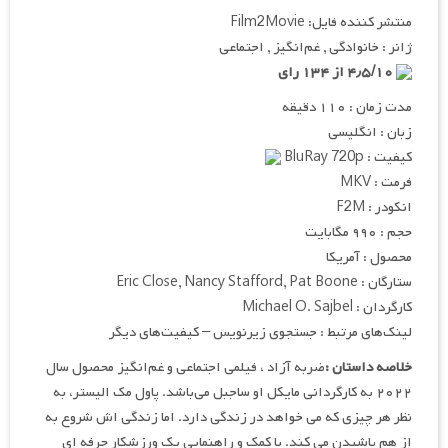
منتشر کننده فایل: Film2Movie
ژانر : خانوادگی , غم‌انگیز , اجتماعی
۴٫۵/۱۰ از ۱۳۴ رای
مدت زمان : ۱۱۰ دقیقه
زبان : انگلیسی
کیفیت : BluRay 720p
فرمت : MKV
انکودر : F2M
حجم : ۹۹۰ مگابایت
محصول : آمریکا
ستارگان : Eric Close, Nancy Stafford, Pat Boone
کارگردان : Michael O. Sajbel
لینک‌های مرتبط : جستجوی زیرنویس – کیفیت‌های دیگر
خلاصه داستان :
ضربه آزاد ، فیلمی اجتماعی و غم‌انگیز محصول سال
۲۰۲۲ به کارگردانی مایکل او ساجبل می‌باشد. پاول مک الیستر، به
نظر هر چیزی که می خواهد در زندگی دارد. اما زندگی اش شروع به
از هم پاشیدن می کند. با کمک و راهنمایی یک ورزشکار حرفه ای