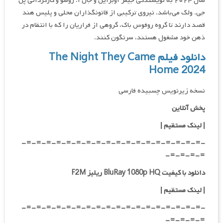
سال ۲۰۲۴ به نویسندگی جیمز اوبراین و جان آ. روسو و کارگردانی پل
جی. ولک می‌باشد. نیروی ترکیبی از قانونگذاران محلی و پلیس هند
قصد دارند تا گروه روفوس باک، گروهی از فراریان را که با انتقام در
ذهن خود مشغول هستند، سرنگون کنند.
دانلود فیلم The Night They Came
Home 2024
نسخه زیرنویس چسبیده فارسی
پخش آنلاین
| لینک مستقیم
|
-=-=-=-=-=-=-=-=-=-=-=-=-=-=-=-=-=-=-
=-=-=-=-
دانلود با کیفیت BluRay 1080p HQ ریلیز F2M
|
لینک مستقیم
|
-=-=-=-=-=-=-=-=-=-=-=-=-=-=-=-=-=-=-
=-=-=-=-