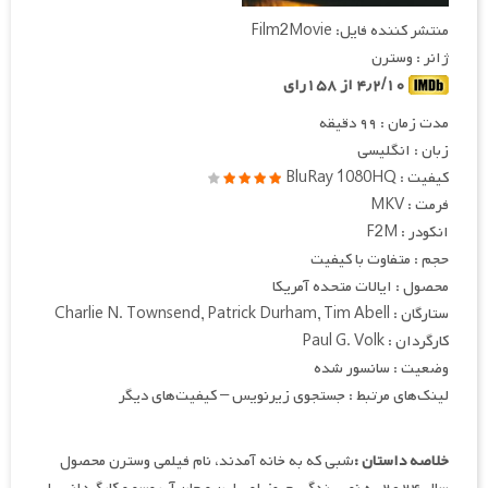
منتشر کننده فایل: Film2Movie
ژانر : وسترن
۴٫۲/۱۰ از ۱۵۸رای
مدت زمان : ۹۹ دقیقه
زبان : انگلیسی
کیفیت : BluRay 1080HQ
فرمت : MKV
انکودر : F2M
حجم : متفاوت با کیفیت
محصول : ایالات متحده آمریکا
ستارگان : Charlie N. Townsend, Patrick Durham, Tim Abell
کارگردان : Paul G. Volk
وضعیت : سانسور شده
لینک‌های مرتبط : جستجوی زیرنویس – کیفیت‌های دیگر
خلاصه داستان :
شبی که به خانه آمدند، نام فیلمی وسترن محصول