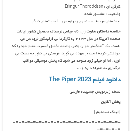
کارگردان : Erlingur Thoroddsen
وضعیت : سانسور شده
لینک‌های مرتبط : جستجوی زیرنویس – کیفیت‌های دیگر
خلاصه داستان :
فلوت زن، نام فیلمی ترسناک محصول کشور ایالات
متحده آمریکا در سال ۲۰۲۳ به کارگردانی ارلینگور ثرودسن می
باشد. یک آهنگساز جوان وقتی وظیفه تکمیل کنسرت معلم خود را که
خودکشی کرده است بر عهده می گیرد، فرصتی بی نظیر به دست می
آورد. اما او خیلی زود متوجه می شود که پخش موسیقی عواقب
مرگباری به همراه دارد و …
دانلود فیلم The Piper 2023
نسخه زیرنویس چسبیده فارسی
پخش آنلاین
| لینک مستقیم
|
-=-=-=-=-=-=-=-=-=-=-=-=-=-=-=-=-=-=-
=-=-=-=-