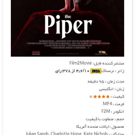
منتشر کننده فایل: Film2Movie
ژانر : ترسناک
۴٫۶/۱۰ از ۳۷۸ رای
مدت زمان : ۹۵ دقیقه
زبان : انگلیسی
کیفیت :
فرمت : MP4
انکودر : F2M
حجم : متفاوت با کیفیت
محصول :ایالات متحده آمریکا
ستارگان : Julian Sands, Charlotte Hope, Kate Nichols