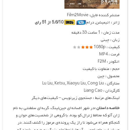
منتشر کننده فایل: Film2Movie
ژانر : انیمیشن, درام
5.6/10 از 51 رای
مدت زمان : 1 ساعت 33 دقیقه
زبان : چینی
کیفیت : 1080p
فرمت : MP4
انکودر : F2M
حجم : متفاوت با کیفیت
محصول : چین
ستارگان : Lu Liu, Ketsu, Xiaoyu Liu, Cong Liu
کارگردان : Liang Cao
لینک‌های مرتبط : جستجوی زیرنویس – کیفیت‌های دیگر
خلاصه داستان :
در شهر افسانه‌ای جین‌لینگ، گربه‌ای سلطنتی به نام
ژان آئو که محافظ ژنرال کو بوده، با گروهی از شخصیت‌های جوان و
کنجکاو همراه می‌شود تا راز یک پرونده‌ی مرموز را کشف کنند. در
جریان این ماجراجویی، آن‌ها با توطئه‌ای بزرگ روبه‌رو می‌شوند که