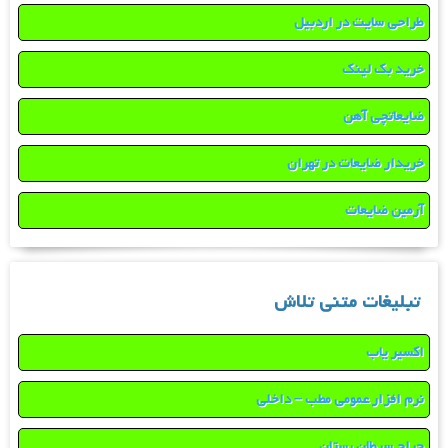
طراحی سایت در اردبیل
خرید بک لینک
ضایعاتچی آهن
خریدار ضایعات در تهران
آرمین ضایعات
تبلیغات متنی تلاش
اکسیر یاب
نرم افزار عمومی مطب – داخلی
جراح سرطان پستان