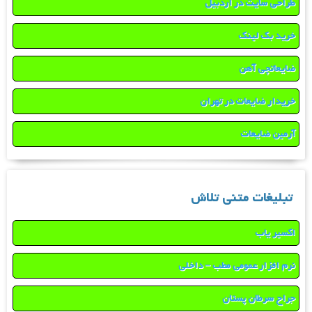
طراحی سایت در اردبیل
خرید بک لینک
ضایعاتچی آهن
خریدار ضایعات در تهران
آرمین ضایعات
تبلیغات متنی تلاش
اکسیر یاب
نرم افزار عمومی مطب – داخلی
جراح سرطان پستان