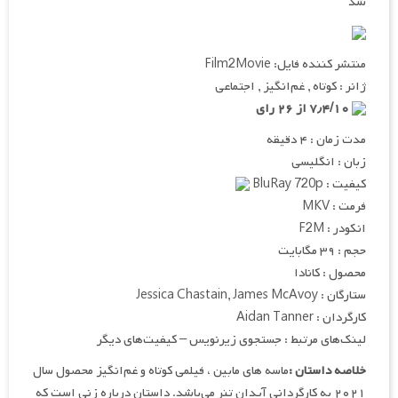
شد
منتشر کننده فایل: Film2Movie
ژانر : کوتاه , غم‌انگیز , اجتماعی
۷٫۴/۱۰ از ۲۶ رای
مدت زمان : ۴ دقیقه
زبان : انگلیسی
کیفیت : BluRay 720p
فرمت : MKV
انکودر : F2M
حجم : ۳۹ مگابایت
محصول : کانادا
ستارگان : Jessica Chastain, James McAvoy
کارگردان : Aidan Tanner
لینک‌های مرتبط : جستجوی زیرنویس – کیفیت‌های دیگر
خلاصه داستان :
ماسه های مابین ، فیلمی کوتاه و غم‌انگیز محصول سال
۲۰۲۱ به کارگردانی آیدان تنر می‌باشد. داستان درباره زنی است که