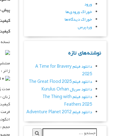
ورود
پیش ن
خوراک ورودی‌ها
خوراک دیدگاه‌ها
کیفیت ۷۲۰p اضافه
وردپرس
کیفیت ۱۰۸۰p اضاف
نسخه 
نوشته‌های تازه
منتشر کنن
دانلود فیلم A Time for Bravery
ژانر :
2025
۲٫۵/۱۰ از ۲۱۷ رای
دانلود فیلم The Great Flood 2025
مدت زمان :
دانلود سریال Kurulus Orhan
زبان : 
دانلود فیلم The Thing with
کیفیت :  720p
Feathers 2025
فرمت : V
دانلود فیلم Adventure Planet 2012
انکودر : 
حجم : ۱ گیگابای
محصول 