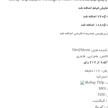
مایش فیلم اضافه شد
 شد
ه شد
زیرنویس چسبیده فارسی اضافه شد
ده فایل: Film2Movie
 اکشن , ماجرایی , فانتزی
 ۱۱۷ دقیقه
استرالیا
BluRay
MK
F2M
ت
: آمریکا