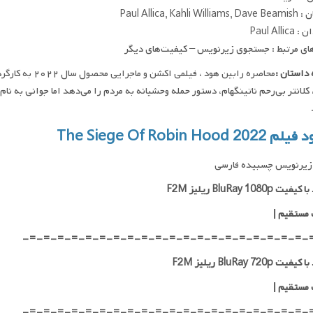
Paul Allica, Kahli W
Paul Alli
ای مرتبط : جستجوی زیرنویس – کیفیت‌های دیگر
داستان :
محاصره رابین‌ هو
کلانتر بی‌رحم ناتینگهام، دستور حمله وحشیانه به مردم را می‌دهد اما جوانی به نام
The Siege Of Robin Hood 202
زیرنویس چسبیده فارسی
ت BluRay 1080p ریلیز F2M
 مستقیم
|
-=-=-=-=-=-=-=-=-=-=-=-=-=-=-=-=-=-=-=-=-
ت BluRay 720p ریلیز F2M
 مستقیم
|
-=-=-=-=-=-=-=-=-=-=-=-=-=-=-=-=-=-=-=-=-