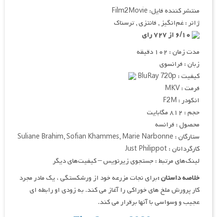
منتشر کننده فایل: Film2Movie
ژانر : غم‌انگیز , فانتزی , ترسناک
۶/۱۰ از ۷۲۷ رای
مدت زمان : ۱۰۲ دقیقه
زبان : فرانسوی
کیفیت : BluRay 720p
فرمت : MKV
انکودر : F2M
حجم : ۸۱۲ مگابایت
محصول : فرانسه
ستارگان : Suliane Brahim, Sofian Khammes, Marie Narbonne
کارگردانان : Just Philippot
لینک‌های مرتبط : جستجوی زیرنویس – کیفیت‌های دیگر
خلاصه داستان :
برای نجات مزرعه خود از ورشکستگی ، یک مادر مجرد
کار پرورش ملخ های خوراکی را آغاز می کند. به زودی او رابطه ای
عجیب و وسواسی با آنها برقرار می کند.