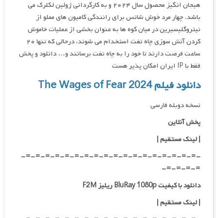
هیجان انگیز محصول سال ۲۰۲۴ و به کارگردانی ژولین لکلرک می
باشد. چهار مرد خوش شانس برای رانندگی کامیون های مملو از
نیتروگلیسیرین در میان کوه ها به عنوان بخشی از عملیات خاموش
کردن آتش سوزی چاه نفت استخدام می شوند، درحالی که تنها ۲۰
ساعت فرصت دارند تا خود را به چاه نفت برسانند و… دانلود و پخش
فقط با IP ایران امکان پذیر هست
دانلود فیلم The Wages of Fear 2024
نسخه دوبله فارسی
پخش آنلاین
| لینک مستقیم
|
-=-=-=-=-=-=-=-=-=-=-=-=-=-=-=-=-=-=-
=-=-=-=-
دانلود با کیفیت BluRay 1080p ریلیز F2M
|
لینک مستقیم
|