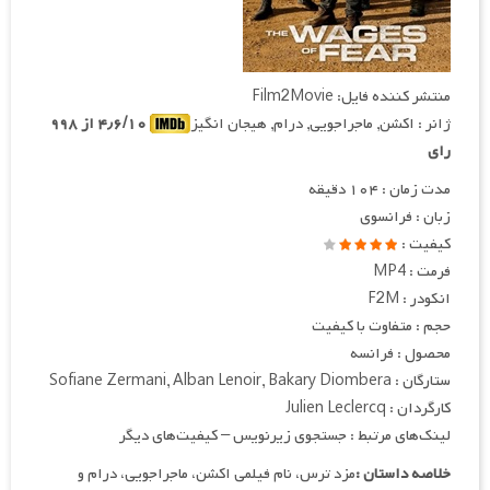
منتشر کننده فایل: Film2Movie
ژانر : اکشن, ماجراجویی, درام, هیجان انگیز
۴٫۶/۱۰ از ۹۹۸
رای
مدت زمان : ۱۰۴ دقیقه
زبان : فرانسوی
کیفیت :
فرمت : MP4
انکودر : F2M
حجم : متفاوت با کیفیت
محصول : فرانسه
ستارگان : Sofiane Zermani, Alban Lenoir, Bakary Diombera
کارگردان : Julien Leclercq
لینک‌های مرتبط : جستجوی زیرنویس – کیفیت‌های دیگر
خلاصه داستان :
مزد ترس، نام فیلمی اکشن، ماجراجویی، درام و