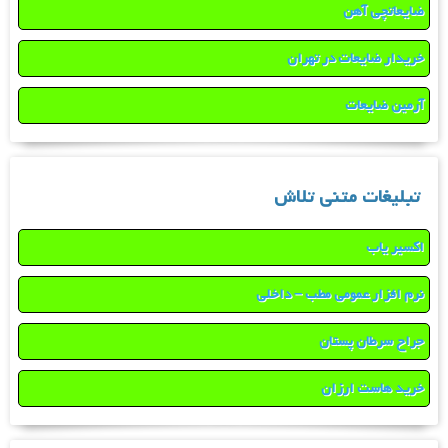
ضایعاتچی آهن
خریدار ضایعات در تهران
آرمین ضایعات
تبلیغات متنی تلاش
اکسیر یاب
نرم افزار عمومی مطب – داخلی
جراح سرطان پستان
خرید هاست ارزان