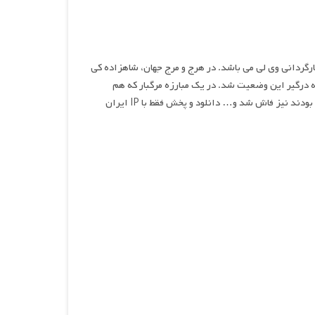
غریبان، نام فیلمی اکشن و درام محصول سال ۲۰۲۴ و به کارگردانی وی لی می باشد. در هرج و مرج جهان، شاهزاده کی
ه درگیر این وضعیت شد. در یک مبارزه مرگبار که هم
دشمن و هم دوست بود، اسرار تاریخ تیان آنیه و حقیقت مردم شهر لیانگ که در شهر مرده بودند نیز فاش شد و… دانلود و پخش فقط با IP ایران