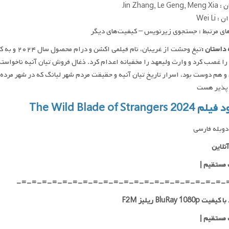
Jin Zhang, Le G
 Wei Li
ای مرتبط : جستجوی زیرنویس – کیفیت‌های دیگر
داستان :
تیغ وحشت از 
ا غصب کرد و وارث ولیعهد را مخفیانه اعدام کرد. ذغال فروش تیان آنیه ناخواست
 پذیر هست
The Wild Blade of Strangers 2
وبله فارسی
نلاین
 مستقیم
|
-=-=-=-=-=-=-=-=-=-=-=-=-=-=-=-=-=-=-=-=-
ت BluRay 1080p ریلیز F2M
 مستقیم
|