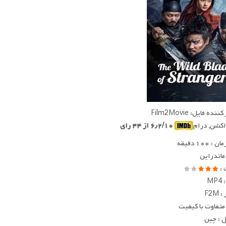
ده فایل: Film2Movie
 اکشن, درام
۶٫۲/۱۰ از ۴۴ رای
 ۱۰۰ دقیقه
 ماندراین
 :
MP
F2M
متفاوت با کیفیت
 : چین