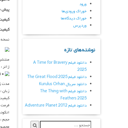
ورود
پیش ن
خوراک ورودی‌ها
خوراک دیدگاه‌ها
کیفیت ۷۲۰p اضافه
وردپرس
کیفیت ۱۰۸۰p اضاف
نسخه 
نوشته‌های تازه
منتشر کنن
دانلود فیلم A Time for Bravery
ژانر : 
2025
۶٫۷/۱۰ از ۳,۹۳۵ رای
دانلود فیلم The Great Flood 2025
مدت زمان :
دانلود سریال Kurulus Orhan
زبان :
دانلود فیلم The Thing with
کیفیت :  720p
Feathers 2025
فرمت : V
دانلود فیلم Adventure Planet 2012
انکودر : 
حجم : ۶۲۵ مگابای
محصول 