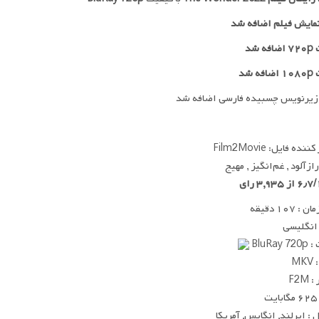
مایش فیلم اضافه شد
 شد
ه شد
زیرنویس چسبیده فارسی اضافه شد
ده فایل: Film2Movie
رازآلود , غم‌انگیز , مهیج
 ۱۰۷ دقیقه
 انگلیسی
BluRay
MK
F2M
ت
: ایرلند, انگایس, آمریکا