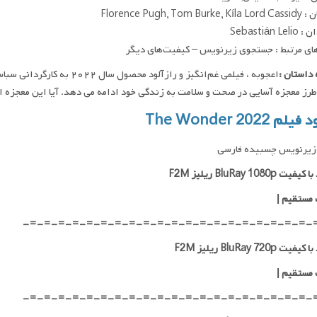
Florence Pugh, Tom Bu
Sebastián L
ای مرتبط : جستجوی زیرنویس – کیفیت‌های دیگر
داستان :
اعجوبه ، فیلمی غم‌انگیز و راز
 طرز معجزه آسایی در صحت و سلامت به زندگی خود ادامه می دهد. آیا این معجزه
لم The Wonder 2022
زیرنویس چسبیده فارسی
ت BluRay 1080p ریلیز F2M
 مستقیم
|
-=-=-=-=-=-=-=-=-=-=-=-=-=-=-=-=-=-=-=-=-
ت BluRay 720p ریلیز F2M
 مستقیم
|
-=-=-=-=-=-=-=-=-=-=-=-=-=-=-=-=-=-=-=-=-