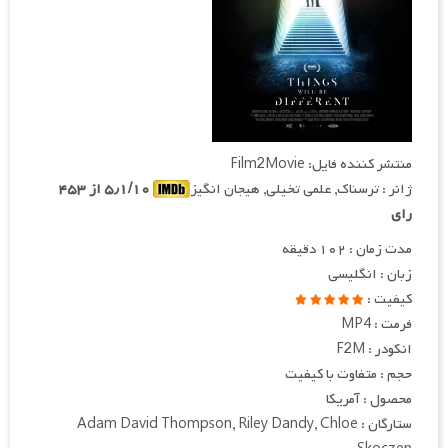
منتشر کننده فایل: Film2Movie
ژانر : ترسناک, علمی تخیلی, هیجان انگیز
۵٫۱/۱۰ از ۴۵۳
رای
مدت زمان : ۱۰۲ دقیقه
زبان : انگلیسی
کیفیت :
فرمت : MP4
انکودر : F2M
حجم : متفاوت با کیفیت
محصول : آمریکا
ستارگان : Adam David Thompson, Riley Dandy, Chloe