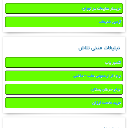
خریدار ضایعات در تهران
آرمین ضایعات
تبلیغات متنی تلاش
اکسیر یاب
نرم افزار عمومی مطب – داخلی
جراح سرطان پستان
خرید هاست ارزان