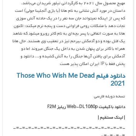
مهیج محصول سال ۲۰۲۱ به کارگردانی تیلور شریدان می‌باشد.
داستان در مورد آتش نشانی به نام هانا (با بازی آنجلینا جولی) است
که پس از اینکه نمیتواند جان سه نفر را در یک حادثه آتش سوزی
نجات دهد با مشکلات روحی فراوانی دست و پنجه نرم میکند؛ اکنون
هانا به صورت اتفاقی با پسر بچه‌ای به نام کانر روبرو میشود که شاهد
یک قتل بوده و دو آدمکش بیرحم نیز در تعقیب وی هستند. حال هانا
همراه با کانر برای پنهان شدن به داخل یک جنگل میروند اما دو
آدمکش برای یافتن آن‌ها جنگل را به آتش کشیده و… دانلود و
پخش فقط با IP ایران امکان پذیر هست
دانلود فیلم Those Who Wish Me Dead
2021
نسخه دوبله فارسی
دانلود با کیفیت Web-DL 1080p ریلیز F2M
|
لینک مستقیم
|
-=-=-=-=-=-=-=-=-=-=-=-=-=-=-=-=-=-=-
=-=-=-=-