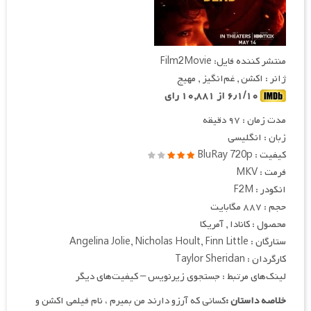
منتشر کننده فایل: Film2Movie
ژانر : اکشن , غم‌انگیز , مهیج
۶٫۱/۱۰ از ۱۰,۸۸۱ رای
مدت زمان : ۹۷ دقیقه
زبان : انگلیسی
کیفیت : BluRay 720p
فرمت : MKV
انکودر : F2M
حجم : ۸۸۷ مگابایت
محصول : کانادا , آمریکا
ستارگان : Angelina Jolie, Nicholas Hoult, Finn Little
کارگردان : Taylor Sheridan
لینک‌های مرتبط : جستجوی زیرنویس – کیفیت‌های دیگر
خلاصه داستان :
کسانی که آرزو دارند من بمیرم ، نام فیلمی اکشن و