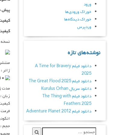
ورود
پیش ن
خوراک ورودی‌ها
خوراک دیدگاه‌ها
کیفیت ۷۲۰p اضافه
وردپرس
کیفیت ۱۰۸۰p اضاف
نسخه 
نوشته‌های تازه
منتشر کنن
دانلود فیلم A Time for Bravery
ژانر : 
2025
۵٫۹/۱۰ از ۱,۰۸۲ رای
دانلود فیلم The Great Flood 2025
مدت زمان :
دانلود سریال Kurulus Orhan
زبان :
دانلود فیلم The Thing with
کیفیت :  720p
Feathers 2025
فرمت : V
دانلود فیلم Adventure Planet 2012
انکودر : 
حجم : ۷۶۵ مگابای
محصول 