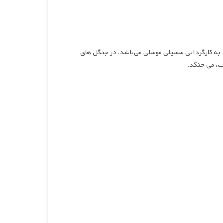
سه آرزو برای سیندرلا ، نام فیلمی حانوادگی و فانتزی محصول سال ۲۰۲۲ به کارگردانی سسیلی موسلی می‌باشد. در جنگل های
ب، می جنگد.