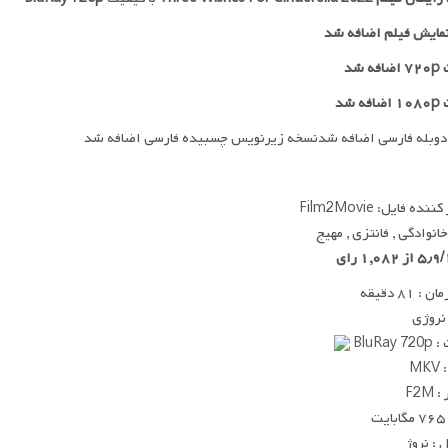
مایش فیلم اضافه شد
 شد
ه شد
دوبله فارسی اضافه شدنسخه زیرنویس چسبیده فارسی اضافه شد
ده فایل: Film2Movie
خانوادگی , فانتزی , مهیج
 ۸۱ دقیقه
 نروژی
BluRay
MK
F2M
ت
: نروژ