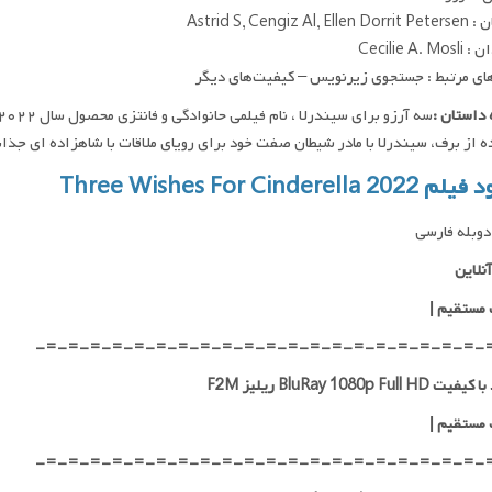
Astrid S, Cengiz Al,
Cecilie A. M
ای مرتبط : جستجوی زیرنویس – کیفیت‌های دیگر
داستان :
 از برف، سیندرلا با مادر شیطان صفت خود برای رویای ملاقات با شاهزاده ای جذا
Three Wishes For Cinderella 2
وبله فارسی
نلاین
 مستقیم
|
-=-=-=-=-=-=-=-=-=-=-=-=-=-=-=-=-=-=-=-=-
BluRay 1080p Full H ریلیز F2M
 مستقیم
|
-=-=-=-=-=-=-=-=-=-=-=-=-=-=-=-=-=-=-=-=-