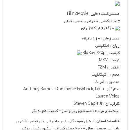
منتشر کننده فایل: Film2Movie
ژانر : اکشن , ماجرایی , علمی تخیلی
۶٫۶/۱۰ از ۱۳K رای
مدت زمان : ۱۱۰ دقیقه
زبان : انگلیسی
کیفیت : BluRay 720p
فرمت : MKV
انکودر : F2M
حجم : ۱ گیگابایت
محصول : آمریکا
ستارگان : Anthony Ramos, Dominique Fishback, Luna
Lauren Velez
کارگردان : Steven Caple Jr.
لینک‌های مرتبط : جستجوی زیرنویس – کیفیت‌های دیگر
خلاصه داستان :
تبدیل شوندگان ظهور جانوران ، نام فیلمی اکشن و
ماجرایی محصول سال ۲۰۲۳ به کارگردانی استیون کیپل جونیور