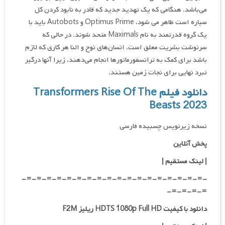
می‌باشد. هنگامی که یک تهدید جدید که قادر به نابود کردن کل
سیاره است ظاهر می شود، Optimus Prime و Autobots باید با
یک گروه قدرتمند به نام Maximals متحد شوند. در حالی که
سرنوشت بشریت معلق است، انسان‌های نوح و النا هر کاری که لازم
باشد برای کمک به ترانسفورماتورها انجام می‌دهند، زیرا آنها درگیر
نبرد نهایی برای نجات زمین هستند.
دانلود فیلم Transformers Rise Of The
Beasts 2023
نسخه زیرنویس چسبیده فارسی
پخش آنلاین
| لینک مستقیم
|
-=-=-=-=-=-=-=-=-=-=-=-=-=-=-=-=-=-=-
=-=-=-=-
دانلود با کیفیت HDTS 1080p Full HD ریلیز F2M