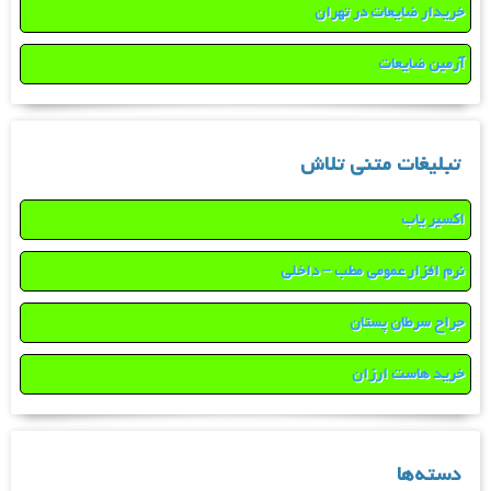
خریدار ضایعات در تهران
آرمین ضایعات
تبلیغات متنی تلاش
اکسیر یاب
نرم افزار عمومی مطب – داخلی
جراح سرطان پستان
خرید هاست ارزان
دسته‌ها