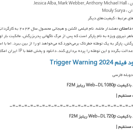
Jessica Alba, Mark Web
Mouly Sur
ای مرتبط : کیفیت‌های دیگر
داستان :
هشدار ماشه، نام فیلمی
اهر نیروی ویژه به نام پارکر است که پس از مرگ ناگهانی پدربزرگش، مالکیت بار ا
گش، پارکر به یک توطئه خطرناک برمی‌خورد که می‌خواهد او را از بین ببرد. اما با ا
الت بگردد و این توطئه را پرده برداری کند. دانلود و پخش فقط با IP ایران امکان پذیر هست
 Trigger Warning 2024
وبله فارسی
ت Web-DL 1080p ریلیز F2M
 مستقیم
|
-=-=-=-=-=-=-=-=-=-=-=-=-=-=-=-=-=-=-=-=-
ت Web-DL 720p ریلیز F2M
 مستقیم
|