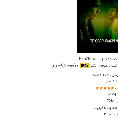
ده فایل: Film2Movie
 اکشن, هیجان انگیز
۴٫۶/۱۰ از ۳K رای
 ۱۰۶ دقیقه
 انگلیسی
 :
MP
F2M
متفاوت با کیفیت
: آمریکا