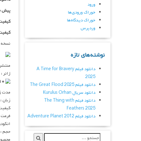
ورود
پیش ن
خوراک ورودی‌ها
خوراک دیدگاه‌ها
کیفیت ۱۰۸۰p اضاف
وردپرس
کیفیت BluRay Full HD اض
نسخه 
نوشته‌های تازه
منتشر کنن
دانلود فیلم A Time for Bravery
ژانر :
2025
۶٫۶/۱۰ از ۵٫۷K رای
دانلود فیلم The Great Flood 2025
مدت زمان :
دانلود سریال Kurulus Orhan
زبان :
دانلود فیلم The Thing with
کیفیت :  720p
Feathers 2025
فرمت : V
دانلود فیلم Adventure Planet 2012
انکودر : 
حجم : 
محصول 