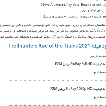
Steve Altreman, Kay
Joane Mat
ای مرتبط : جستجوی زیرنویس – کیفیت‌های دیگر
داستان :
Arcadia Oaks که به ظاهر معمولی به نظر می‌رسد، اما مرکز جادوها و اتفاقات فرا 
مانند ترول‌ها، بیگانگان و جادوگران در آن زندگی می‌کنند و هیچگاه نمی‌توانند حض
Trollhunters Rise of the Titans 
وبله فارسی
 BluRay Full HD ریلیز F2M
 مستقیم
|
-=-=-=-=-=-=-=-=-=-=-=-=-=-=-=-=-=-=-=-=-
 BluRay 1080p HQ ریلیز F2M
 مستقیم
|
-=-=-=-=-=-=-=-=-=-=-=-=-=-=-=-=-=-=-=-=-