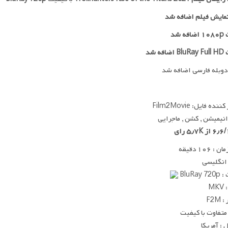
مایش فیلم اضافه شد
ه شد
افه شد
دوبله فارسی اضافه شد
ده فایل: Film2Movie
 انیمیشن , کشن , ماجرایی
 ۱۰۶ دقیقه
 انگلیسی
BluRay
MK
F2M
متفاوت با کیفیت
: آمریکا