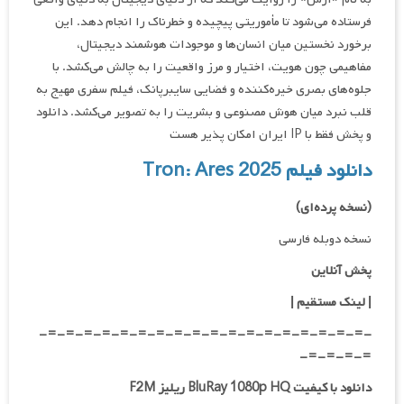
فرستاده می‌شود تا مأموریتی پیچیده و خطرناک را انجام دهد. این
برخورد نخستین میان انسان‌ها و موجودات هوشمند دیجیتال،
مفاهیمی چون هویت، اختیار و مرز واقعیت را به چالش می‌کشد. با
جلوه‌های بصری خیره‌کننده و فضایی سایبرپانک، فیلم سفری مهیج به
قلب نبرد میان هوش مصنوعی و بشریت را به تصویر می‌کشد. دانلود
و پخش فقط با IP ایران امکان پذیر هست
دانلود فیلم Tron: Ares 2025
(نسخه پرده‌ای)
نسخه دوبله فارسی
پخش آنلاین
| لینک مستقیم |
-=-=-=-=-=-=-=-=-=-=-=-=-=-=-=-=-=-=-
=-=-=-=-
دانلود با کیفیت BluRay 1080p HQ ریلیز F2M