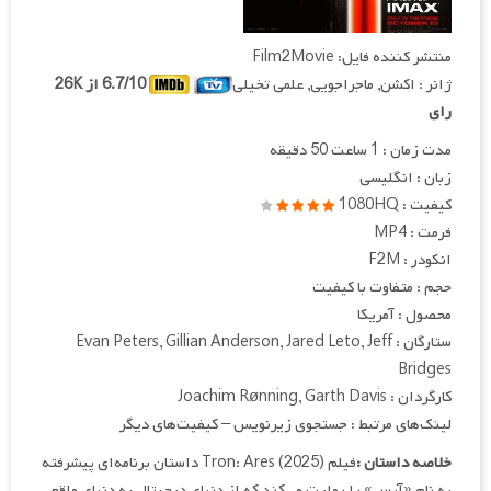
منتشر کننده فایل: Film2Movie
ژانر : اکشن, ماجراجویی, علمی تخیلی
6.7/10 از 26K
رای
مدت زمان : 1 ساعت 50 دقیقه
زبان : انگلیسی
کیفیت : 1080HQ
فرمت : MP4
انکودر : F2M
حجم : متفاوت با کیفیت
محصول : آمریکا
ستارگان : Evan Peters, Gillian Anderson, Jared Leto, Jeff
Bridges
کارگردان : Joachim Rønning, Garth Davis
لینک‌های مرتبط : جستجوی زیرنویس – کیفیت‌های دیگر
خلاصه داستان :
فیلم Tron: Ares (2025) داستان برنامه‌ای پیشرفته
به نام «آرس» را روایت می‌کند که از دنیای دیجیتال به دنیای واقعی