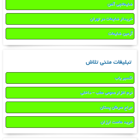
ضایعاتچی آهن
خریدار ضایعات در تهران
آرمین ضایعات
تبلیغات متنی تلاش
اکسیر یاب
نرم افزار عمومی مطب – داخلی
جراح سرطان پستان
خرید هاست ارزان