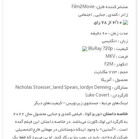
منتشر کننده فایل: Film2Movie
ژانر : کمدی , جنایی , اجتماعی
۶/۱۰ از ۷۸ رای
مدت زمان : ۹۰ دقیقه
زبان : انگلیسی
کیفیت : BluRay 720p
فرمت : MKV
انکودر : F2M
حجم : ۷۷۳ مگابایت
محصول : آمریکا
ستارگان : Nicholas Stoesser, Jared Spears, Jordyn Denning
کارگردان : Luke Covert
لینک‌های مرتبط : جستجوی زیرنویس – کیفیت‌های دیگر
خلاصه داستان :
توربو کولا ، فیلمی کمدی و جنایی محصول سال ۲۰۲۲
به کارگردانی لوک کاورت می‌باشد. در خلاصه داستان این فیلم آمده
است ، «آستین» با وجود اینکه دوستانش در مهمانی فارغ‌التحصیلی
شرکت کرده‌اند، باید در پمپ بنزین کار کند. او پی می‌برد که فقط یک