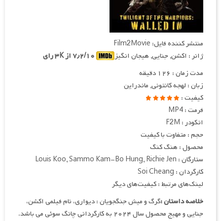
منتشر کننده فایل: Film2Movie
ژانر : اکشن, جنایی, هیجان انگیز
۷٫۲/۱۰ از ۳K رای
مدت زمان : ۱۲۶ دقیقه
زبان : لهجه کانتونی, ماندراین
کیفیت :
فرمت : MP4
انکودر : F2M
حجم : متفاوت با کیفیت
محصول : هنگ کنگ
ستارگان : Louis Koo, Sammo Kam-Bo Hung, Richie Jen
کارگردان : Soi Cheang
لینک‌های مرتبط : کیفیت‌های دیگر
خلاصه داستان :
گرگ و میش جنگجویان : دیواری، نام فیلمی اکشن،
جنایی و مهیج محصول سال ۲۰۲۴ به کارگردانی چانگ سوئی می باشد.