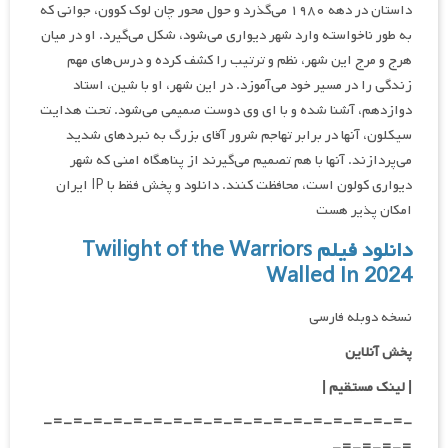
داستان در دهه ۱۹۸۰ می‌گذرد و حول محور چان لوک کوون، جوانی که
به طور ناخواسته وارد شهر دیواری می‌شود، شکل می‌گیرد. او در میان
هرج و مرج این شهر، نظم و ترتیب را کشف کرده و درس‌های مهم
زندگی را در مسیر خود می‌آموزد. در این شهر، او با شین، استاد
دوازدهم، آشنا شده و با ای وی دوست صمیمی می‌شود. تحت هدایت
سیکلون، آنها در برابر تهاجم شرور آقای بزرگ به نبردهای شدید
می‌پردازند. آنها با هم تصمیم می‌گیرند از پناهگاه امنی که شهر
دیواری کولون است، محافظت کنند. دانلود و پخش فقط با IP ایران
امکان پذیر هست
دانلود فیلم Twilight of the Warriors
Walled In 2024
نسخه دوبله فارسی
پخش آنلاین
| لینک مستقیم
|
-=-=-=-=-=-=-=-=-=-=-=-=-=-=-=-=-=-=-
=-=-=-=-