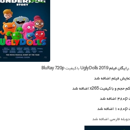
 رایگان فیلم
UglyDolls 2019
با کیفیت
BluRay 720p
مایش فیلم اضافه شد
جم و با کیفیت x265 اضافه شد
 شد
ه شد
دوبله فارسی اضافه شد