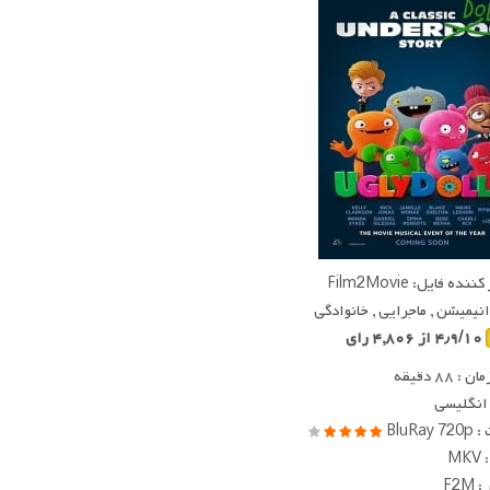
ده فایل: Film2Movie
 انیمیشن , ماجرایی , خانوادگی
۴٫۹/۱۰ از ۴,۸۰۶ رای
 ۸۸ دقیقه
 انگلیسی
BluRay
MK
F2M