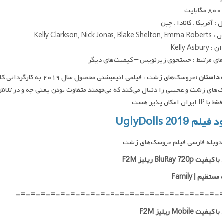
ت
 آمریکا , کانادا , چین
Kelly Clarkson, Nick Jona
Kelly Asbu
ای مرتبط : جستجوی زیرنویس – کیفیت‌های دیگر
داستان :
عروسک‌های زشت ، فیلمی انی
های زشت و عجیبی را دنبال می‌کند که می‌فهمند متفاوت بودن یعنی چه و در تلاش‌ 
ان امکان پذیر هست
لم UglyDolls 2019
دوبله فارسی فیلم عروسک‌های زشت
ت BluRay 720p ریلیز F2M
ستقیم | Family
-=-=-=-=-=-=-=-=-=-=-=-=-=-=-=-=-=-=-=-=-
فیت Mobile ریلیز F2M