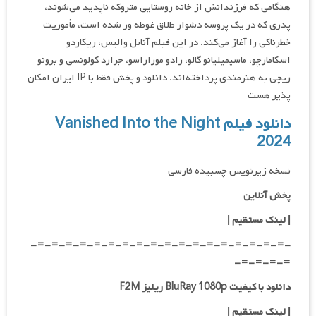
هنگامی که فرزندانش از خانه روستایی متروکه ناپدید می‌شوند،
پدری که در یک پروسه دشوار طلاق غوطه ور شده است، مأموریت
خطرناکی را آغاز می‌کند. در این فیلم آنابل والیس، ریکاردو
اسکامارچو، ماسیمیلیانو گالو، رادو موراراسو، جرارد کولونسی و برونو
ریچی به هنرمندی پرداخته‌اند. دانلود و پخش فقط با IP ایران امکان
پذیر هست
دانلود فیلم Vanished Into the Night
2024
نسخه زیرنویس چسبیده فارسی
پخش آنلاین
| لینک مستقیم
|
-=-=-=-=-=-=-=-=-=-=-=-=-=-=-=-=-=-=-
=-=-=-=-
دانلود با کیفیت BluRay 1080p ریلیز F2M
|
لینک مستقیم
|