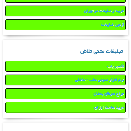
خریدار ضایعات در تهران
آرمین ضایعات
تبلیغات متنی تلاش
اکسیر یاب
نرم افزار عمومی مطب – داخلی
جراح سرطان پستان
خرید هاست ارزان