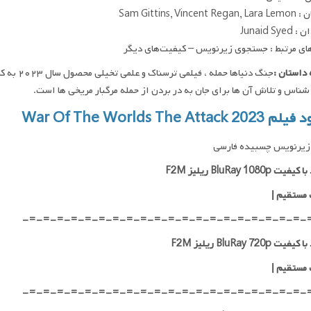
Sam Gittins, Vincen
Junaid Sy
ای مرتبط : جستجوی زیرنویس – کیفیت‌های دیگر
داستان :
جنگ دنیاه
شناس و تلاش آن ها برای جان به در بردن از حمله مرگبار مریخی ها است.
War Of The Worlds The Attack 2
زیرنویس چسبیده فارسی
ت BluRay 1080p ریلیز F2M
 مستقیم
|
-=-=-=-=-=-=-=-=-=-=-=-=-=-=-=-=-=-=-=-=-
ت BluRay 720p ریلیز F2M
 مستقیم
|
-=-=-=-=-=-=-=-=-=-=-=-=-=-=-=-=-=-=-=-=-