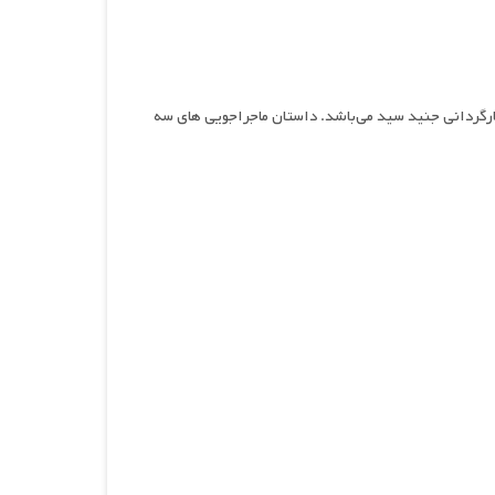
ا حمله ، فیلمی ترسناک و علمی تخیلی محصول سال ۲۰۲۳ به کارگردانی جنید سید می‌باشد. داستان ماجراجویی های سه