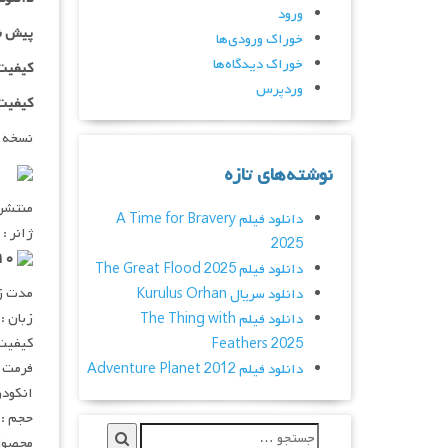
ورود
پیش ن
خوراک ورودی‌ها
خوراک دیدگاه‌ها
کیفیت ۷۲۰p اضافه
وردپرس
کیفیت ۱۰۸۰p اضاف
نسخه 
نوشته‌های تازه
منتشر کنن
دانلود فیلم A Time for Bravery
ژانر :
2025
۴/۱۰ از ۸۲۰ رای
دانلود فیلم The Great Flood 2025
مدت زمان :
دانلود سریال Kurulus Orhan
زبان :
دانلود فیلم The Thing with
کیفیت :  720p
Feathers 2025
فرمت : V
دانلود فیلم Adventure Planet 2012
انکودر : 
حجم : ۹۲۴ مگابای
محصول