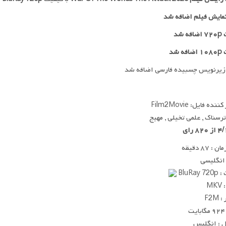
مایش فیلم اضافه شد
 شد
ه شد
زیرنویس چسبیده فارسی اضافه شد
ده فایل: Film2Movie
 ترسناک , علمی تخیلی , مهیج
 ۸۷ دقیقه
 انگلیسی
BluRay
MK
F2M
ت
 : انگلیس