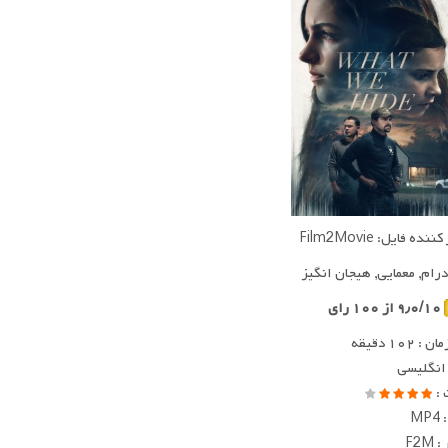
ده فایل: Film2Movie
 درام, معمایی, هیجان انگیز
۹٫۰/۱۰ از ۱۰۰ رای
 ۱۰۲ دقیقه
 انگلیسی
 :
MP
F2M