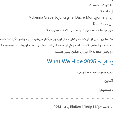
متفاوت با کیفیت
: آمریکا
Mckenna Grace, Jojo R
 Dan Kay
ای مرتبط : جستجوی زیرنویس – کیفیت‌های دیگر
داستان :
پس از آن‌که مادرشان دچار اوردوز مرگبار می‌شود، دو خواهر نگرانند که 
ند جسد را مخفی کنند. اما دروغ آن‌ها ممکن است فاش شود و آن‌ها باید تصمیم بگی
فقط با IP ایران امکان پذیر هست
م What We Hide 2025
زیرنویس چسبیده فارسی
نلاین
 مستقیم |
-=-=-=-=-=-=-=-=-=-=-=-=-=-=-=-=-=-=-=-=-
 BluRay 1080p HQ ریلیز F2M