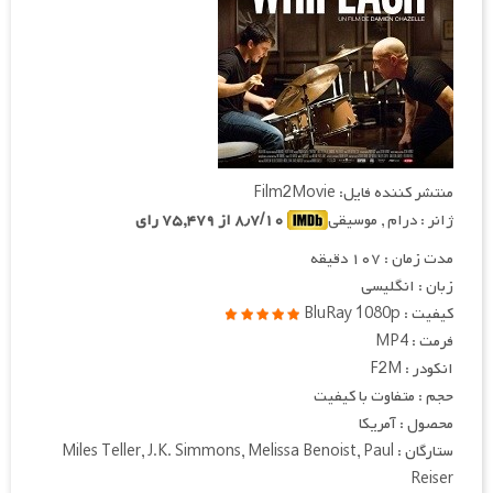
منتشر کننده فایل: Film2Movie
ژانر : درام , موسیقی
۸٫۷/۱۰ از ۷۵,۴۷۹ رای
مدت زمان : ۱۰۷ دقیقه
زبان : انگلیسی
کیفیت : BluRay 1080p
فرمت : MP4
انکودر : F2M
حجم : متفاوت با کیفیت
محصول : آمریکا
ستارگان : Miles Teller, J.K. Simmons, Melissa Benoist, Paul
Reiser