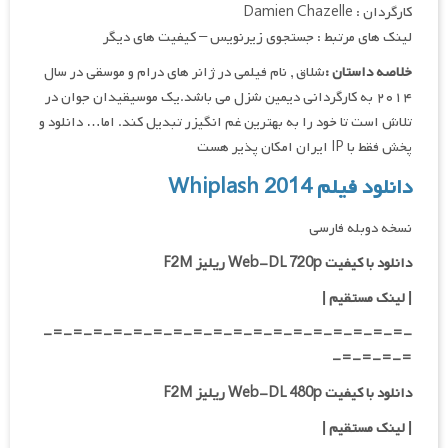
کارگردان : Damien Chazelle
لینک های مرتبط : جستجوی زیرنویس – کیفیت های دیگر
خلاصه داستان :
شلاق , نام فیلمی در ژانر های درام و موسقی در سال
۲۰۱۴ به کارگردانی دیمین شزل می باشد.یک موسیقیدان جوان در
تلاش است تا خود را به بهترین غم انگیزر تبدیل کند. اما… دانلود و
پخش فقط با IP ایران امکان پذیر هست
دانلود فیلم Whiplash 2014
نسخه دوبله فارسی
دانلود با کیفیت Web-DL 720p ریلیز F2M
|
لینک مستقیم
|
-=-=-=-=-=-=-=-=-=-=-=-=-=-=-=-=-=-=-
=-=-=-=-
دانلود با کیفیت Web-DL 480p ریلیز F2M
|
لینک مستقیم
|